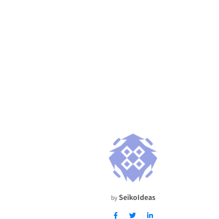
SeikoIdeas
by